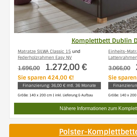
Komplettbett Dublin 
Matratze SILWA Classic 15
und
Einheits-Matr
Federholzrahmen Easy NV
Lattenrahmen
1.272,00 €
1.696,00
3.066,00
Sie sparen 424,00 €!
Sie sparen
Finanzierung: 36,00 € mtl. 36 Monate
Finanzierun
Größe: 140 x 200 cm | inkl. Lieferung & Aufbau
Größe: 140 x 200 
Nähere Informationen zum Komplett
Polster-Komplettbett