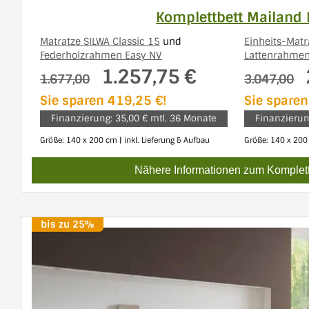
Komplettbett Mailand 
Matratze SILWA Classic 15
und
Einheits-Matr
Federholzrahmen Easy NV
Lattenrahmen
1.257,75 €
1.677,00
3.047,00
Sie sparen 419,25 €!
Sie sparen
Finanzierung: 35,00 € mtl. 36 Monate
Finanzierun
Größe: 140 x 200 cm | inkl. Lieferung & Aufbau
Größe: 140 x 200 
Nähere Informationen zum Komplett
bis zu 25%