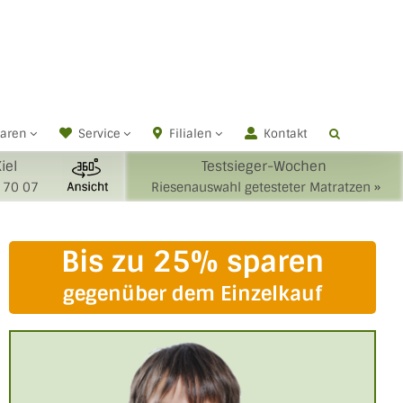
waren
Service
Filialen
Kontakt
Kiel
Testsieger-Wochen
 70 07
Riesenauswahl getesteter Matratzen »
Bis zu 25% sparen
gegenüber dem Einzelkauf