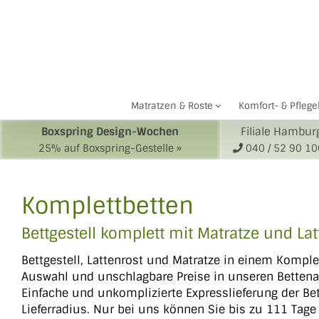
Zum
Inhalt
springen
Matratzen & Roste
Komfort- & Pflege
Boxspring Design-Wochen
Filiale Hambur
25% auf Boxspring-Gestelle »
040 / 52 90 1
Komplettbetten
Bettgestell komplett mit Matratze und Lat
Bettgestell, Lattenrost und Matratze in einem Komple
Auswahl und unschlagbare Preise in unseren Bettena
Einfache und unkomplizierte Expresslieferung der Be
Lieferradius. Nur bei uns können Sie bis zu 111 Tage