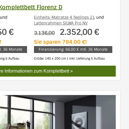
Komplettbett Florenz D
und
Einheits-Matratze 4 feelings 21
und
Lattenrahmen SILWA Pro NV
50 €
2.352,00 €
3.136,00
!
Sie sparen 784,00 €!
l. 36 Monate
Finanzierung: 66,00 € mtl. 36 Monate
rung & Aufbau
Größe: 140 x 200 cm | inkl. Lieferung & Aufbau
e Informationen zum Komplettbett »