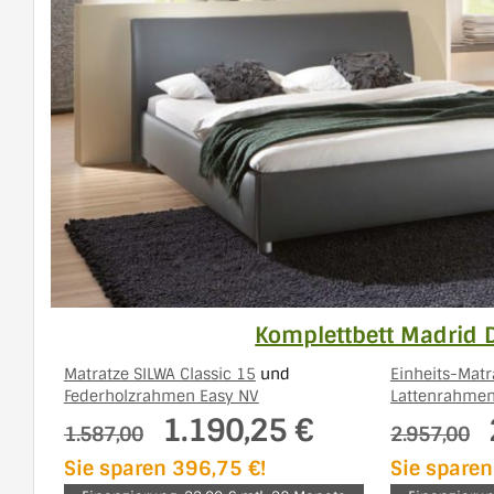
Komplettbett Madrid 
Matratze SILWA Classic 15
und
Einheits-Matr
Federholzrahmen Easy NV
Lattenrahmen
1.190,25 €
1.587,00
2.957,00
Sie sparen 396,75 €!
Sie sparen