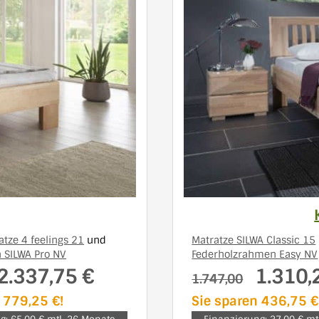
atze 4 feelings 21
und
Matratze SILWA Classic 15
 SILWA Pro NV
Federholzrahmen Easy NV
2.337,75 €
1.310,
1.747,00
 779,25 €!
Sie sparen 436,75 €