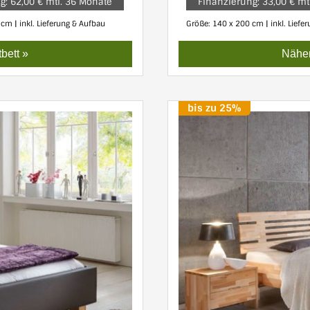
g: 62,00 € mtl. 36 Monate
Finanzierung: 33,00 € mt
cm | inkl. Lieferung & Aufbau
Größe: 140 x 200 cm | inkl. Liefe
bett »
Näher
bis zu 25%