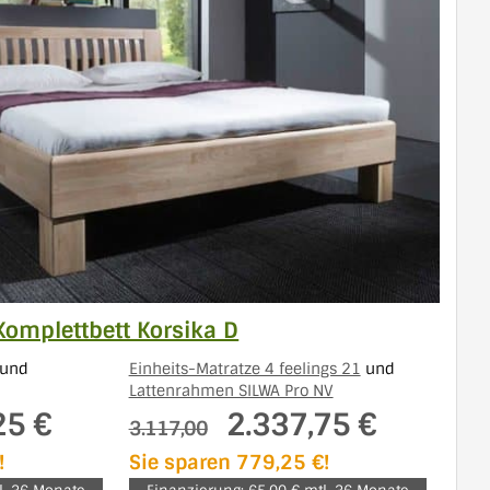
Komplettbett Korsika D
und
Einheits-Matratze 4 feelings 21
und
Lattenrahmen SILWA Pro NV
25 €
2.337,75 €
3.117,00
!
Sie sparen 779,25 €!