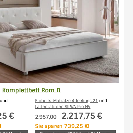
Komplettbett Rom D
und
Einheits-Matratze 4 feelings 21
und
Lattenrahmen SILWA Pro NV
25 €
2.217,75 €
2.957,00
!
Sie sparen 739,25 €!