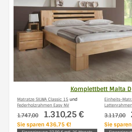
Komplettbett Malta D
Matratze SILWA Classic 15
und
Einheits-Matr
Federholzrahmen Easy NV
Lattenrahmen
1.310,25 €
1.747,00
3.117,00
Sie sparen 436,75 €!
Sie sparen