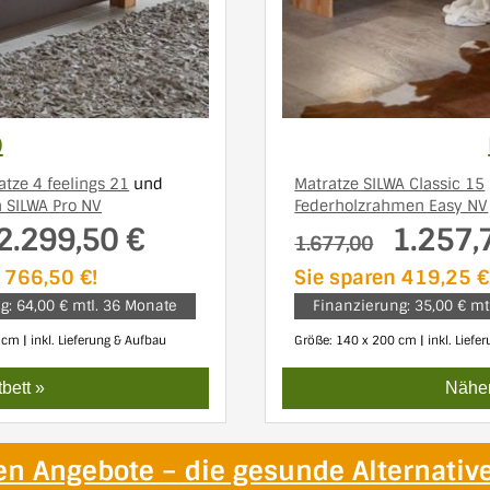
D
atze 4 feelings 21
und
Matratze SILWA Classic 15
 SILWA Pro NV
Federholzrahmen Easy NV
2.299,50 €
1.257,
1.677,00
 766,50 €!
Sie sparen 419,25 €
g: 64,00 € mtl. 36 Monate
Finanzierung: 35,00 € mt
cm | inkl. Lieferung & Aufbau
Größe: 140 x 200 cm | inkl. Liefe
bett »
Näher
en Angebote – die gesunde Alternativ