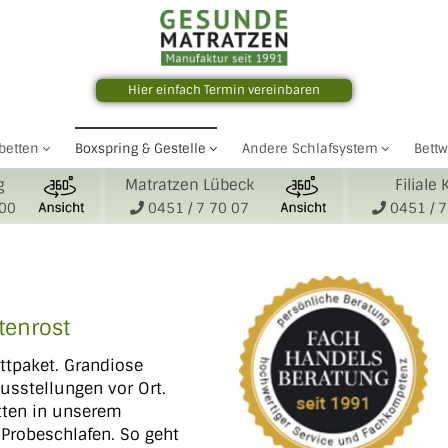
Hier einfach Termin vereinbaren
betten
Boxspring & Gestelle
Andere Schlafsystem
Bett
g
Matratzen Lübeck
Filiale 
000
0451 / 7 70 07
0451 / 7
tenrost
ttpaket. Grandiose
usstellungen vor Ort.
tten in unserem
 Probeschlafen. So geht