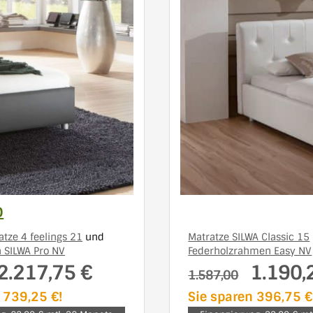
D
atze 4 feelings 21
und
Matratze SILWA Classic 15
 SILWA Pro NV
Federholzrahmen Easy NV
2.217,75 €
1.190,
1.587,00
 739,25 €!
Sie sparen 396,75 €