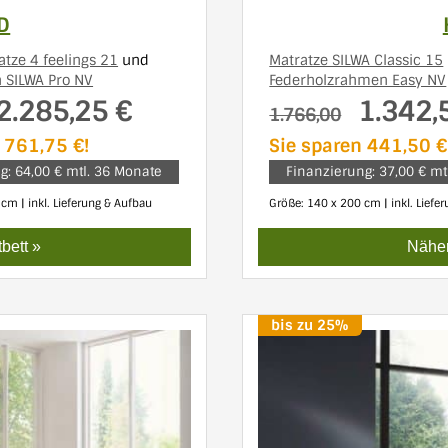
D
atze 4 feelings 21
und
Matratze SILWA Classic 15
 SILWA Pro NV
Federholzrahmen Easy NV
2.285,25 €
1.342,
1.766,00
 761,75 €!
Sie sparen 441,50 €
g: 64,00 € mtl. 36 Monate
Finanzierung: 37,00 € mt
cm | inkl. Lieferung & Aufbau
Größe: 140 x 200 cm | inkl. Liefe
bett »
Näher
bis zu 25%