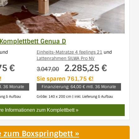
Komplettbett Genua D
und
Einheits-Matratze 4 feelings 21
und
Lattenrahmen SILWA Pro NV
75 €
2.285,25 €
3.047,00
!
Sie sparen 761,75 €!
l. 36 Monate
Finanzierung: 64,00 € mtl. 36 Monate
rung & Aufbau
Größe: 140 x 200 cm | inkl. Lieferung & Aufbau
e Informationen zum Komplettbett »
e zum Boxspringbett »