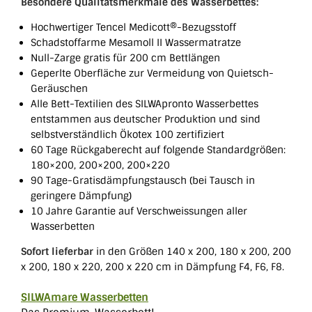
Besondere Qualitätsmerkmale des Wasserbettes:
Hochwertiger Tencel Medicott®-Bezugsstoff
Schadstoffarme Mesamoll II Wassermatratze
Null-Zarge gratis für 200 cm Bettlängen
Geperlte Oberfläche zur Vermeidung von Quietsch-
Geräuschen
Alle Bett-Textilien des SILWApronto Wasserbettes
entstammen aus deutscher Produktion und sind
selbstverständlich Ökotex 100 zertifiziert
60 Tage Rückgaberecht auf folgende Standardgrößen:
180×200, 200×200, 200×220
90 Tage-Gratisdämpfungstausch (bei Tausch in
geringere Dämpfung)
10 Jahre Garantie auf Verschweissungen aller
Wasserbetten
Sofort lieferbar
in den Größen 140 x 200, 180 x 200, 200
x 200, 180 x 220, 200 x 220 cm in Dämpfung F4, F6, F8.
SILWAmare Wasserbetten