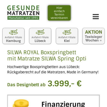
Zum
Inhalt
Hier
einfach
springen
Termin
vereinbaren
SILWA ROYAL Boxspringbett
mit Matratze SILWA Spring Opti
Hochwertige Boxspringbetten aus Lübeck:
Rückgaberecht auf die Matratzen, Made in Germany!
3.999,- €
Das Designbett ab