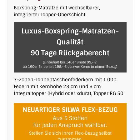
Boxspring-Matratze mit wechselbarer,
integrierter Topper-Oberschicht.
Luxus-Boxspring-Matratzen-
Qualität
90 Tage Rückgaberecht
(Einbehalt bis 140er Breite 99,- €,
ab 160er Einbehalt 198,- € da zwei Kerne in einem Bezug)
7-Zonen-Tonnentaschenfederkern mit 1.000
Federn mit Kernhöhe 23 cm und 6 cm
Integraltopper (Hybrid oder xdura), Topper RG 50
NEUARTIGER SILWA FLEX-BEZUG
Aus 5 Stoffen
für jeden Anspruch wählbar.
Stellen Sie sich Ihren Flex-Bezug selbst
zusammen.