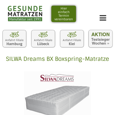
Zum
Inhalt
Hier
einfach
springen
Termin
vereinbaren
SILWA Dreams BX Boxspring-Matratze