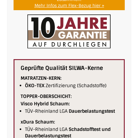
Mehr Infos zum Flex-Bezug hier »
Geprüfte Qualität SILWA-Kerne
MATRATZEN-KERN:
ÖKO-TEX
Zertifizierung (Schadstoffe)
TOPPER-OBERSCHICHT:
Visco Hybrid Schaum:
TÜV-Rheinland LGA
Dauer­belas­tungs­test
xDura Schaum:
TÜV-Rheinland LGA
Schad­stoff­test und
Dauer­belas­tungs­test