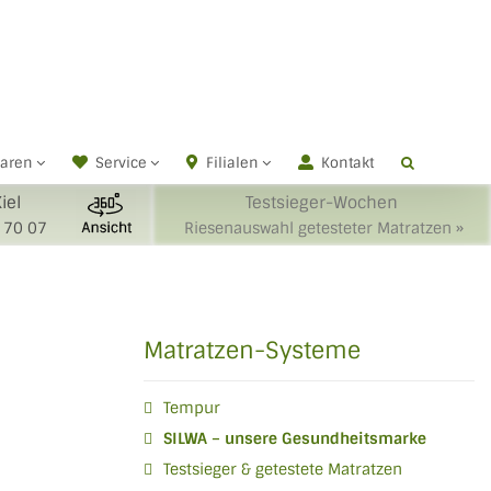
waren
Service
Filialen
Kontakt
Kiel
Testsieger-Wochen
 70 07
Riesenauswahl getesteter Matratzen »
Matratzen-Systeme
Tempur
SILWA – unsere Gesundheitsmarke
Testsieger & getestete Matratzen