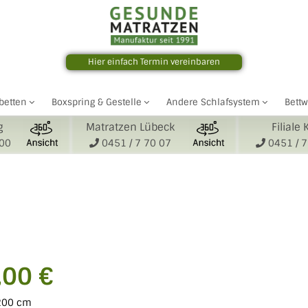
Hier einfach Termin vereinbaren
betten
Boxspring & Gestelle
Andere Schlafsystem
Bett
g
Matratzen Lübeck
Filiale 
000
0451 / 7 70 07
0451 / 7
,00 €
 200 cm