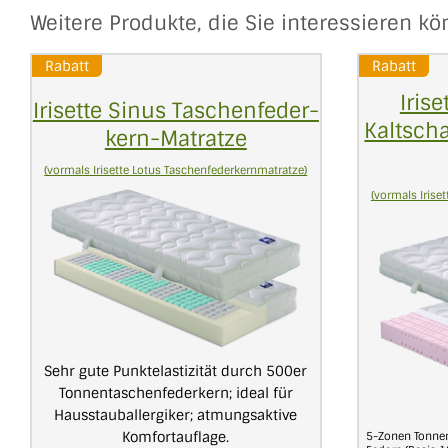
Weitere Produkte, die Sie interessieren k
Rabatt
Rabatt
Irise
Irisette Sinus Taschen­feder­
Kaltsch
kern­-Matratze
(vormals Irisette Lotus Taschenfederkernmatratze)
(vormals Irise
Sehr gute Punktelastizität durch 500er
Tonnentaschenfederkern; ideal für
Hausstauballergiker; atmungsaktive
Komfortauflage.
5-Zonen Tonnen