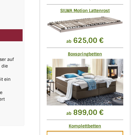
SILWA Motion Lattenrost
625,00 €
ab
Boxspringbetten
ser auf
 die
it ein
ie
ert
899,00 €
ab
Komplettbetten