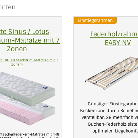
önnten
Einstiegsrahmen
tte Sinus / Lotus
Federholzrah
aum-Matratze mit 7
EASY NV
Zonen
tte Lotus Kaltschaum-Matratze mit 7
Zonen)
Günstiger Einstiegsrah
Beckenzone durch Schiebe
verstellbar. 28 mehrfach v
Buchen-Federholzleiste
optimalen Liegekomfo
taschenfederkern-Matratze mit 448