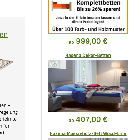
men
999,00 €
ab
Hasena Dekor-Betten
men –
regelung
407,00 €
erleimte
ab
n für
rt.
Hasena Massivholz-Bett Wood-Line