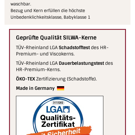
waschbar.
Bezug und Kern erfüllen die höchste
Unbedenklichkeitsklasse, Babyklasse 1
Geprüfte Qualität SILWA-Kerne
TÜV-Rheinland LGA
Schad­stoff­test
des HR-
Premium- und Visco­kerns.
TÜV-Rheinland LGA
Dauer­belas­tungs­test
des
HR-Premium-Kerns.
ÖKO-TEX
Zertifizierung (Schadstoffe).
Made in Germany