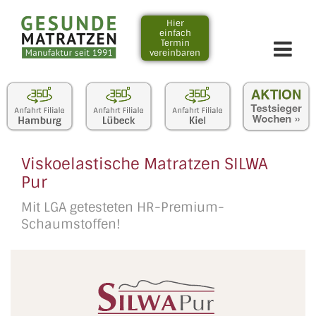
Zum
Inhalt
Hier
einfach
springen
Termin
vereinbaren
Viskoelastische Matratzen SILWA
Pur
Mit LGA getesteten HR-Premium-
Schaumstoffen!